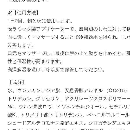
🌿【使用方法】
1日2回、朝と晩に使用します。
セラミック製アプリケーターで、唇周辺のしわに対して
向に優しくマッサージすることで冷却効果を得られ、し
改善します。
口元をマッサージし、最後に唇の上で動きを止めると、
性と保湿性が高まります。
高温多湿を避け、冷暗所で保管してください。
【成分】
水、ウンデカン、シア脂、安息香酸アルキル （C12-15
トリデカン、グリセリン、アクリレーツクロスポリマーー
Na、ウルン果皮ロウ、イソペンチルジオール、セチルリ
酸K、トリメリト酸トリトリデンル、ベヘニルアルコール
シュードアルテロモナス発酵エキス、シロガラシ芽エキ