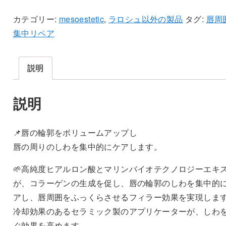
ソ
AW
カテゴリー:
mesoestetic
,
ラロシュ以外の製品
タグ:
唇周
リ
集中リペア
ッ
プ
説明
コ
ン
説明
テ
ュ
ア
📌唇の輪郭をボリュームアップし
個
唇の周りのしわを集中的にケアします。
🌱高純度ヒアルロン酸とマリンバイオテクノロジーエキ
が、コラーゲンの生成を促し、唇の輪郭のしわを集中的
アし、唇周囲をふっくらさせるフィラー効果を実現しま
冷却効果のあるセラミック製のアプリケーターが、しわ
ぐ効果を高めます。