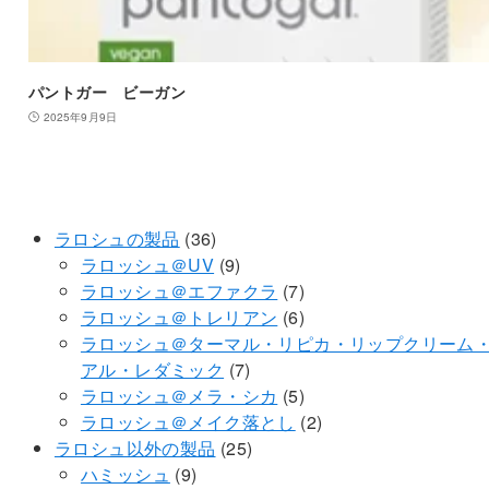
パントガー ビーガン
2025年9月9日
36
ラロシュの製品
36
個
9
ラロッシュ＠UV
9
の
個
7
ラロッシュ＠エファクラ
7
商
の
個
6
ラロッシュ＠トレリアン
6
品
商
の
個
ラロッシュ＠ターマル・リピカ・リップクリーム
品
7
商
の
アル・レダミック
7
個
品
商
5
ラロッシュ＠メラ・シカ
5
の
品
個
2
ラロッシュ＠メイク落とし
2
商
25
の
個
ラロシュ以外の製品
25
9
品
個
商
の
ハミッシュ
9