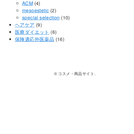
4
個
の
品
商
ACM
4
個
の
2
商
品
mesoestetic
2
の
商
個
品
10
special selection
10
商
9
品
の
個
ヘアケア
9
品
個
商
6
の
医療ダイエット
6
の
品
個
16
商
保険適応外医薬品
16
商
の
個
品
品
商
の
品
商
品
© コスメ・商品サイト.