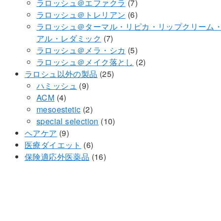
の
個
7
ラロッシュ＠エファクラ
7
商
の
個
6
ラロッシュ＠トレリアン
6
品
商
の
個
ラロッシュ＠ターマル・リピカ・リップクリーム
品
7
商
の
アル・レダミック
7
個
品
商
5
ラロッシュ＠メラ・シカ
5
の
品
個
2
ラロッシュ＠メイク落とし
2
商
25
の
個
ラロシュ以外の製品
25
9
品
個
商
の
ハミッシュ
9
4
個
の
品
商
ACM
4
個
の
2
商
品
mesoestetic
2
の
商
個
品
10
special selection
10
商
9
品
の
個
ヘアケア
9
品
個
商
6
の
医療ダイエット
6
の
品
個
16
商
保険適応外医薬品
16
商
の
個
品
品
商
の
品
商
品
© コスメ・商品サイト.