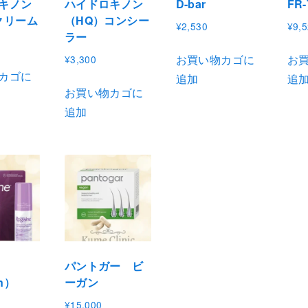
キノン
ハイドロキノン
D-bar
FR-
クリーム
（HQ）コンシー
¥
2,530
¥
9,
ラー
お買い物カゴに
お
¥
3,300
カゴに
追加
追
お買い物カゴに
追加
パントガー ビ
n）
ーガン
¥
15,000