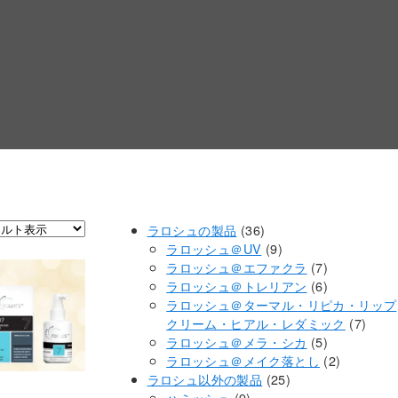
36
ラロシュの製品
36
個
9
ラロッシュ＠UV
9
の
個
7
ラロッシュ＠エファクラ
7
商
の
個
6
ラロッシュ＠トレリアン
6
品
商
の
個
ラロッシュ＠ターマル・リピカ・リップ
品
商
の
7
クリーム・ヒアル・レダミック
7
品
商
5
個
ラロッシュ＠メラ・シカ
5
品
個
2
の
ラロッシュ＠メイク落とし
2
25
の
個
商
ラロシュ以外の製品
25
9
個
商
の
品
ハミッシュ
9