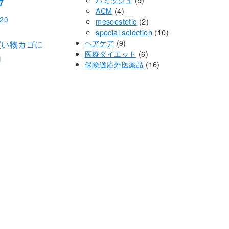
7
4
個
の
品
商
ACM
4
520
個
の
2
商
品
mesoestetic
2
の
商
個
品
10
special selection
10
商
9
品
の
個
ヘアケア
9
買い物カゴに
品
個
6
商
の
医療ダイエット
6
加
の
個
品
16
商
保険適応外医薬品
16
商
の
個
品
品
商
の
品
商
品