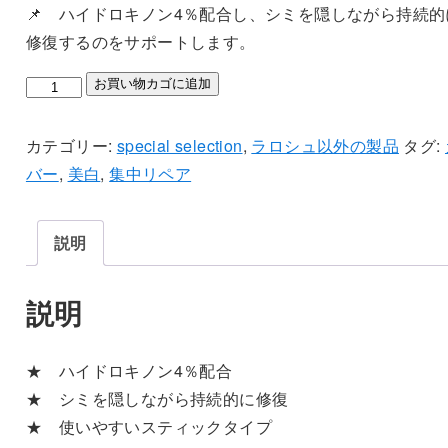
📌
ハイドロキノン4％配合し、シミを隠しながら持続的
修復するのをサポートします。
ハ
お買い物カゴに追加
イ
ド
カテゴリー:
special selection
,
ラロシュ以外の製品
タグ:
ロ
バー
,
美白
,
集中リペア
キ
ノ
説明
ン
（HQ）
説明
コ
ン
シ
★ ハイドロキノン4％配合
ー
★ シミを隠しながら持続的に修復
ラ
★ 使いやすいスティックタイプ