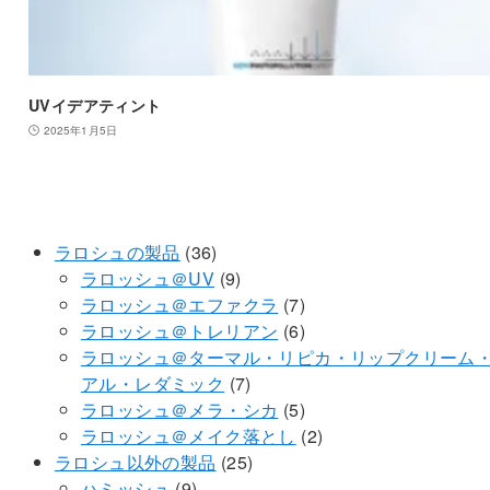
UVイデアティント
2025年1月5日
36
ラロシュの製品
36
個
9
ラロッシュ＠UV
9
の
個
7
ラロッシュ＠エファクラ
7
商
の
個
6
ラロッシュ＠トレリアン
6
品
商
の
個
ラロッシュ＠ターマル・リピカ・リップクリーム
品
7
商
の
アル・レダミック
7
個
品
商
5
ラロッシュ＠メラ・シカ
5
の
品
個
2
ラロッシュ＠メイク落とし
2
商
25
の
個
ラロシュ以外の製品
25
9
品
個
商
の
ハミッシュ
9