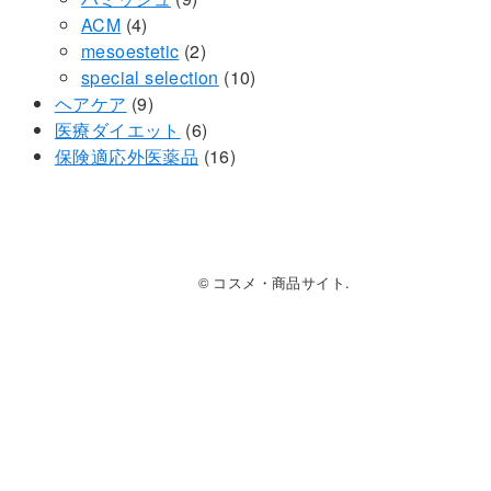
4
個
の
品
商
ACM
4
個
の
2
商
品
mesoestetic
2
の
商
個
品
10
special selection
10
商
9
品
の
個
ヘアケア
9
品
個
商
6
の
医療ダイエット
6
の
品
個
16
商
保険適応外医薬品
16
商
の
個
品
品
商
の
品
商
品
© コスメ・商品サイト.