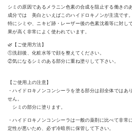
ー
シミの原因であるメラニン色素の合成を阻止する働きの
個
成分では 美白といえばこのハイドロキノンが主流です
特にシミや、ニキビ跡・レーザー後の色素沈着等に対し
果が高く非常によく使われています。
🌿【ご使用方法】
①洗顔後、化粧水等で顔を整えてください。
②気になるシミのある部分に重ね塗りして下さい。
【ご使用上の注意】
・ハイドロキノンコンシーラを塗る部分は顔全体ではあ
せん。
シミの部分に塗ります。
・ハイドロキノンコンシーラは一般の薬剤に比べて非常
定性が悪いため、必ず冷暗所に保管して下さい。