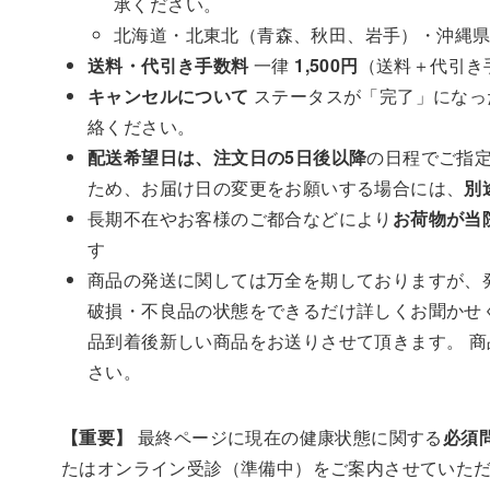
承ください。
北海道・北東北（青森、秋田、岩手）・沖縄
送料・代引き手数料
一律
1,500円
（送料＋代引き
キャンセルについて
ステータスが「完了」になっ
絡ください。
配送希望日は、注文日の5日後以降
の日程でご指
ため、お届け日の変更をお願いする場合には、
別
長期不在やお客様のご都合などにより
お荷物が当
す
商品の発送に関しては万全を期しておりますが、
破損・不良品の状態をできるだけ詳しくお聞かせ
品到着後新しい商品をお送りさせて頂きます。 
さい。
【重要】
最終ページに現在の健康状態に関する
必須
たはオンライン受診（準備中）をご案内させていた