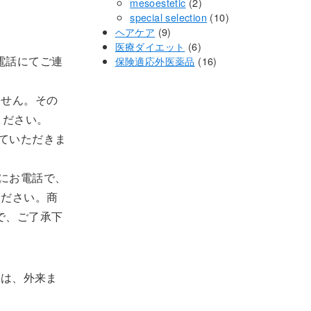
個
の
2
商
品
mesoestetic
2
の
商
個
品
10
special selection
10
商
9
品
の
個
ヘアケア
9
品
個
6
商
の
医療ダイエット
6
電話にてご連
の
個
品
16
商
保険適応外医薬品
16
商
の
個
品
品
商
の
ません。その
品
商
ください。
品
ていただきま
にお電話で、
ください。商
で、ご了承下
合は、外来ま