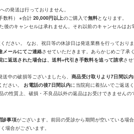
県への発送は行っておりません。
手数料） ※合計
20,000円以上
のご購入で
無料
となります。
た後のキャンセルは承れません。それ以前のキャンセルはお
定ください。 なお、祝日等の休診日は発送業務を行っており
途メールにてご連絡
させていただきます。あらかじめご了承
院に返送された場合は、送料+代引き手数料を追って請求
させ
発送中の破損等ございましたら、
商品受け取りより7日間以内
ください。
お電話の後7日間以内
に当院宛に着払いでご返送
商品の性質上、破損・不良品以外の返品はお受けできませんの
問診事項
がございます。前回の受診から期間が空いている場
だく場合がございます。