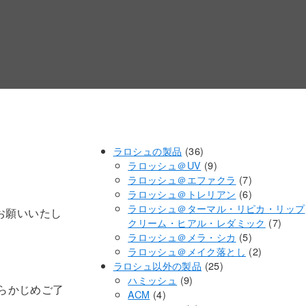
36
ラロシュの製品
36
個
9
ラロッシュ＠UV
9
の
個
7
ラロッシュ＠エファクラ
7
商
の
個
6
ラロッシュ＠トレリアン
6
品
商
の
個
ラロッシュ＠ターマル・リピカ・リップ
お願いいたし
品
商
の
7
クリーム・ヒアル・レダミック
7
品
商
5
個
ラロッシュ＠メラ・シカ
5
品
個
2
の
ラロッシュ＠メイク落とし
2
25
の
個
商
ラロシュ以外の製品
25
9
個
商
の
品
ハミッシュ
9
らかじめご了
4
個
の
品
商
ACM
4