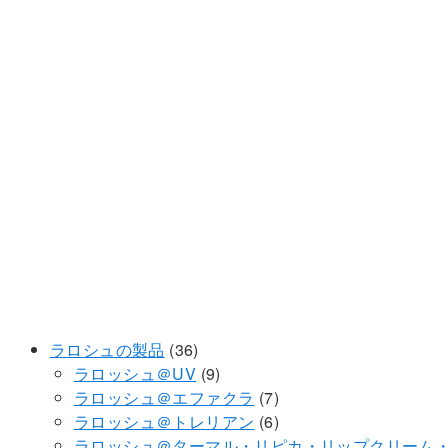
36
ラロシュの製品
36
個
9
ラロッシュ＠UV
9
の
個
7
ラロッシュ＠エファクラ
7
商
の
個
6
ラロッシュ＠トレリアン
6
品
商
の
個
ラロッシュ＠ターマル・リピカ・リップクリーム